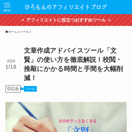
MENU
＞ アフィリエイトに役立つおすすめツール ＜
ホーム
ツール
文章作成アドバイスツール「文
賢」の使い方を徹底解説！校閲・
2024
1/18
推敲にかかる時間と手間を大幅削
減！
広告
ツール