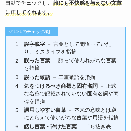
自動でチェックし、
誰にも不快感を与えない文章
に正してくれます。
11個のチェック項目
誤字脱字
－ 言葉として間違っていた
り、ミスタイプを指摘
誤った言葉
－ 誤って使われがちな言葉
を指摘
誤った敬語
－ 二重敬語を指摘
気をつけるべき商標と固有名詞
－ 正式
な名称で記載されていない固有名詞や商
標を指摘
誤用しやすい言葉
－ 本来の意味とは逆
にとらえて使いがちな言葉や用語を指摘
話し言葉・砕けた言葉
－ 「ら抜き表