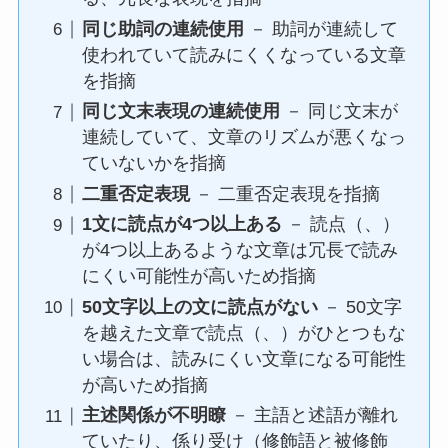
同じ助詞の連続使用
－ 助詞が連続して
使われていて読みにくくなっている文章
を指摘
同じ文末表現の連続使用
－ 同じ文末が
連続していて、文章のリズムが悪くなっ
ていないかを指摘
二重否定表現
－ 二重否定表現を指摘
1文に読点が4つ以上ある
－ 読点（、）
が4つ以上あるような文章は冗長で読み
にくい可能性が高いため指摘
50文字以上の文に読点がない
－ 50文字
を越えた文章で読点（、）がひとつもな
い場合は、読みにくい文章になる可能性
が高いため指摘
主述関係が不明瞭
－ 主語と述語が離れ
ていたり、係り受け（修飾語と被修飾