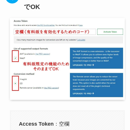
でOK
Access Token
：空欄