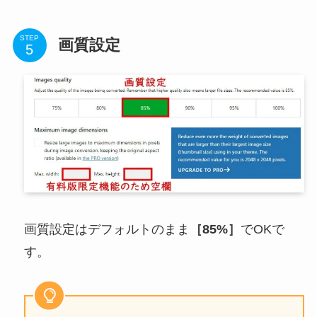
STEP
画質設定
画質設定はデフォルトのまま
［85%］
でOKで
す。