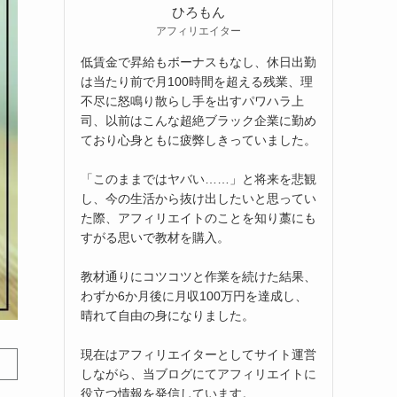
ひろもん
アフィリエイター
低賃金で昇給もボーナスもなし、休日出勤
は当たり前で月100時間を超える残業、理
不尽に怒鳴り散らし手を出すパワハラ上
司、以前はこんな超絶ブラック企業に勤め
ており心身ともに疲弊しきっていました。
「このままではヤバい……」と将来を悲観
し、今の生活から抜け出したいと思ってい
た際、アフィリエイトのことを知り藁にも
すがる思いで教材を購入。
教材通りにコツコツと作業を続けた結果、
わずか6か月後に月収100万円を達成し、
晴れて自由の身になりました。
現在はアフィリエイターとしてサイト運営
しながら、当ブログにてアフィリエイトに
役立つ情報を発信しています。